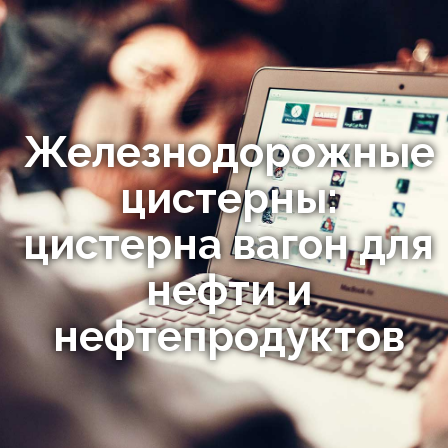
Железнодорожные
цистерны:
цистерна вагон для
нефти и
нефтепродуктов