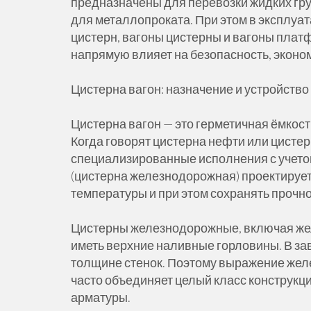
предназначены для перевозки жидких гру
для металлопроката. При этом в эксплуа
цистерн, вагоны цистерны и вагоны плат
напрямую влияет на безопасность, эконом
Цистерна вагон: назначение и устройство
Цистерна вагон — это герметичная ёмкост
Когда говорят цистерна нефти или цистер
специализированные исполнения с учето
(цистерна железнодорожная) проектируе
температуры и при этом сохранять прочно
Цистерны железнодорожные, включая же
иметь верхние наливные горловины. В за
толщине стенок. Поэтому выражение жел
часто объединяет целый класс конструкций
арматуры.