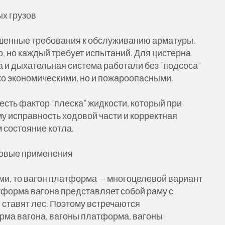
х грузов
шенные требования к обслуживанию арматуры.
о, но каждый требует испытаний. Для цистерна
а и дыхательная система работали без “подсоса”
ько экономическими, но и пожароопасными.
есть фактор “плеска” жидкости, который при
у исправность ходовой части и корректная
 состояние котла.
повые применения
ями, то вагон платформа — многоцелевой вариант
тформа вагона представляет собой раму с
 ставят лес. Поэтому встречаются
ма вагона, вагоны платформа, вагоны