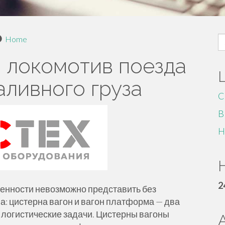
S
Home
fo
: локомотив поезда
аливного груза
C
B
H
H
2
нности невозможно представить без
: цистерна вагон и вагон платформа — два
 логистические задачи. Цистерны вагоны