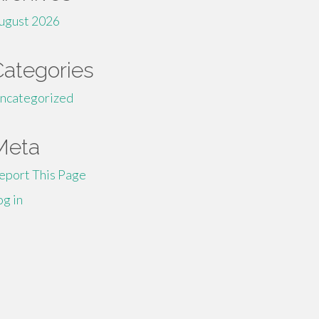
ugust 2026
Categories
ncategorized
Meta
eport This Page
og in