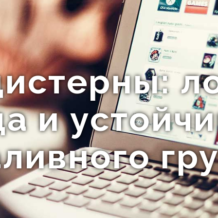
цистерны: л
а и устойч
ливного гр