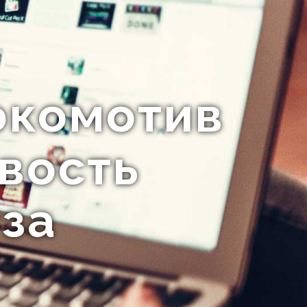
окомотив
ивость
уза