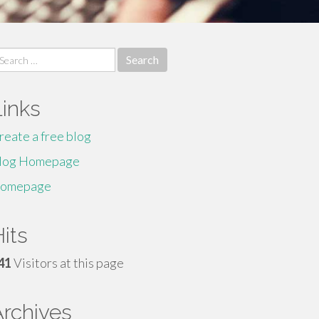
earch
r:
Links
reate a free blog
log Homepage
omepage
its
41
Visitors at this page
Archives