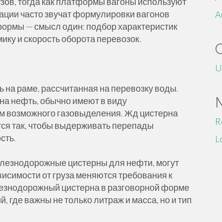
зов, тогда как платформы вагоны используют
тации часто звучат формулировки вагонов
A
формы — смысл один: подбор характеристик
ику и скорость оборота перевозок.
U
ь на раме, рассчитанная на перевозку воды.
на нефть, обычно имеют в виду
м возможного газовыделения. Жд цистерна
R
тся так, чтобы выдерживать перепады
сть.
L
лезнодорожные цистерны для нефти, могут
висимости от груза меняются требования к
езнодорожный цистерна в разговорной форме
, где важны не только литраж и масса, но и тип