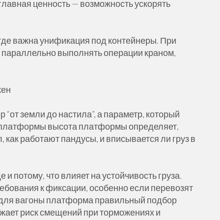
 главная ценность — возможность ускорять
где важна унификация под контейнеры. При
 параллельно выполнять операции краном,
жен
 “от земли до настила”, а параметр, который
ы платформы высота платформы определяет,
л, как работают пандусы, и вписывается ли груз в
и потому, что влияет на устойчивость груза.
ребования к фиксации, особенно если перевозят
для вагоны платформа правильный подбор
жает риск смещений при торможениях и