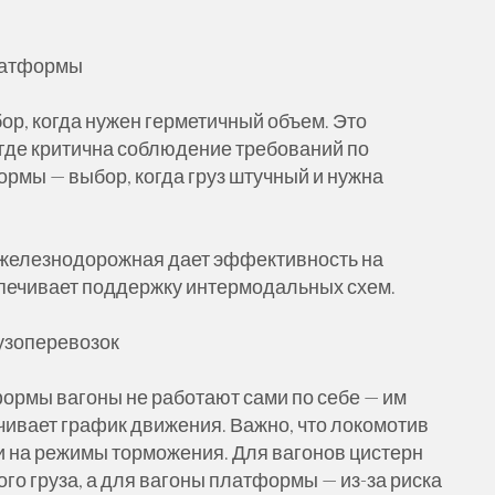
платформы
ор, когда нужен герметичный объем. Это
 где критична соблюдение требований по
ормы — выбор, когда груз штучный и нужна
а железнодорожная дает эффективность на
спечивает поддержку интермодальных схем.
рузоперевозок
ормы вагоны не работают сами по себе — им
чивает график движения. Важно, что локомотив
о и на режимы торможения. Для вагонов цистерн
ого груза, а для вагоны платформы — из-за риска