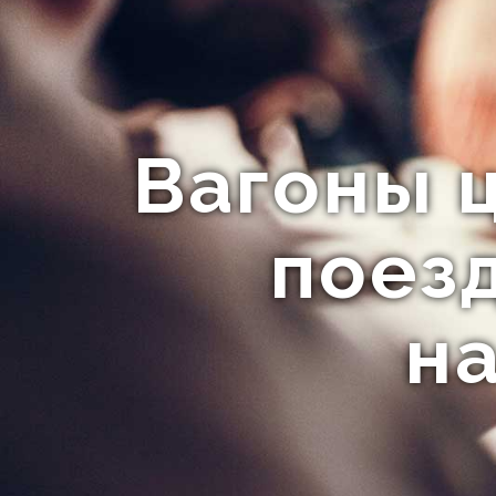
Вагоны 
поезд
на